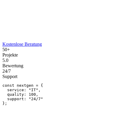
Kostenlose Beratung
50+
Projekte
5.0
Bewertung
24/7
Support
const
 nextgen = {

service:
"IT"
,

quality:
100
,

support:
"24/7"
};